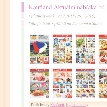
Kaufland Aktuální nabídka od
{ platnost letáku 23.7.2015- 29.7.2015}
Sdílejte leták s přáteli na Facebooku
Sdílet
Další letáky
Kaufland
,
Hypermarkety