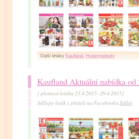
Další letáky
Kaufland
,
Hypermarkety
Kaufland Aktuální nabídka od
{ platnost letáku 23.4.2015- 29.4.2015}
Sdílejte leták s přáteli na Facebooku
Sdílet