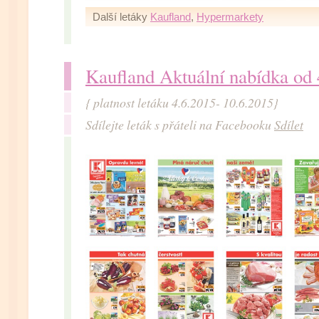
Další letáky
Kaufland
,
Hypermarkety
Kaufland Aktuální nabídka od 
{ platnost letáku 4.6.2015- 10.6.2015}
Sdílejte leták s přáteli na Facebooku
Sdílet