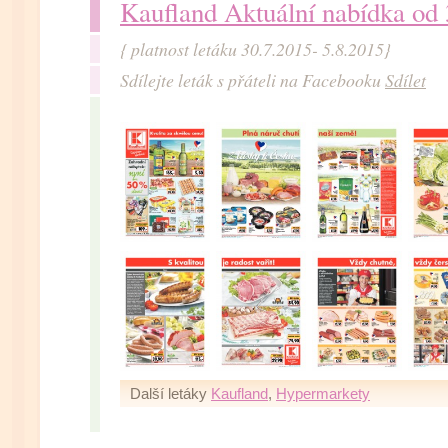
Kaufland Aktuální nabídka od
{ platnost letáku 30.7.2015- 5.8.2015}
Sdílejte leták s přáteli na Facebooku
Sdílet
Další letáky
Kaufland
,
Hypermarkety