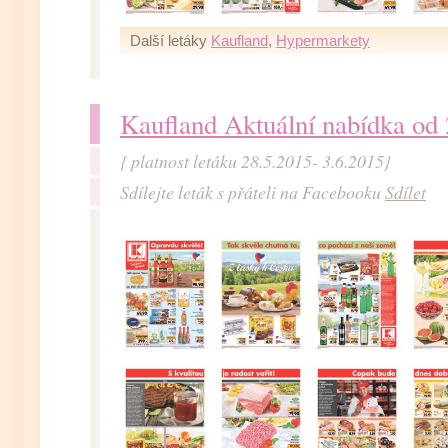
Další letáky
Kaufland
,
Hypermarkety
Kaufland Aktuální nabídka od
{ platnost letáku 28.5.2015- 3.6.2015}
Sdílejte leták s přáteli na Facebooku
Sdílet